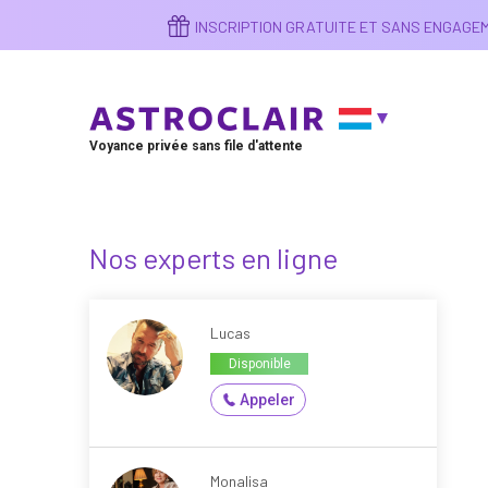
Aller
INSCRIPTION GRATUITE ET SANS ENGAG
au
contenu
principal
Voyance privée sans file d'attente
Nos experts en ligne
Lucas
Disponible
Appeler
Monalisa