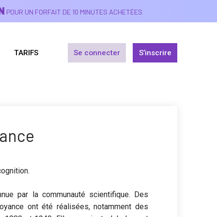
N
POUR UN FORFAIT DE 10 MINUTES ACHETÉES
TARIFS
Se connecter
S’inscrire
yance
cognition.
nnue par la communauté scientifique. Des
rvoyance ont été réalisées, notamment des