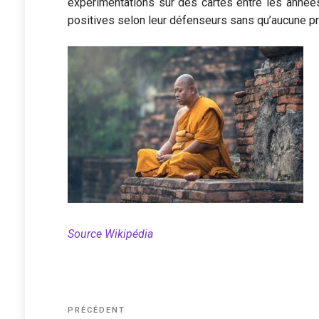
expérimentations sur des cartes entre les année
positives selon leur défenseurs sans qu’aucune pre
Source Wikipédia
Navigation
Article
PRÉCÉDENT