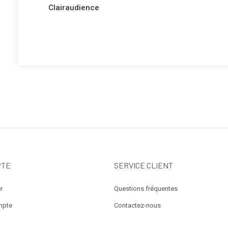
précédent
de
Clairaudience
l’article
PTE
SERVICE CLIENT
r
Questions fréquentes
mpte
Contactez-nous