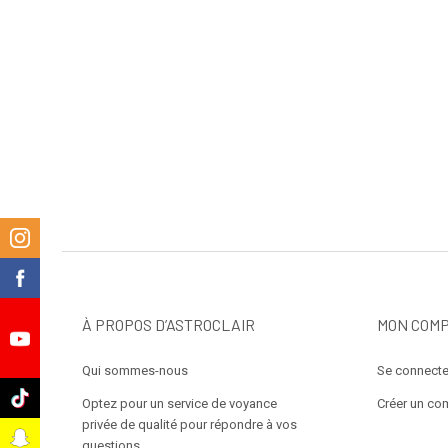
m
k
À PROPOS D’ASTROCLAIR
MON COM
e
Qui sommes-nous
Se connecte
k
Optez pour un service de voyance
Créer un co
privée de qualité pour répondre à vos
t
questions