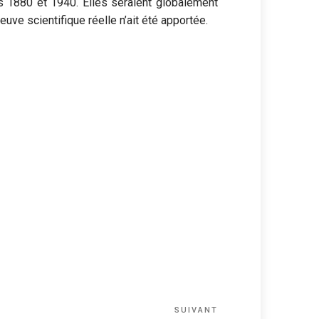
s 1880 et 1940. Elles seraient globalement
uve scientifique réelle n’ait été apportée.
Article
SUIVANT