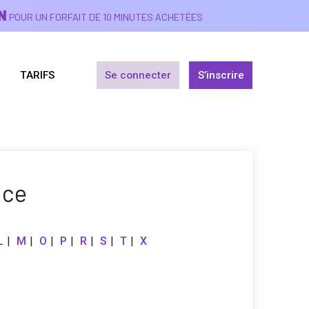
N
POUR UN FORFAIT DE 10 MINUTES ACHETÉES
TARIFS
Se connecter
S’inscrire
nce
L
M
O
P
R
S
T
X