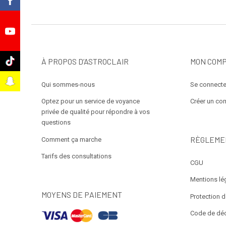
k
e
k
À PROPOS D’ASTROCLAIR
MON COM
t
Qui sommes-nous
Se connecte
Optez pour un service de voyance
Créer un co
privée de qualité pour répondre à vos
questions
RÈGLEME
Comment ça marche
Tarifs des consultations
CGU
Mentions lé
MOYENS DE PAIEMENT
Protection 
Code de dé