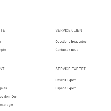
PTE
SERVICE CLIENT
r
Questions fréquentes
mpte
Contactez-nous
NT
SERVICE EXPERT
Devenir Expert
gales
Espace Expert
des données
ontologie