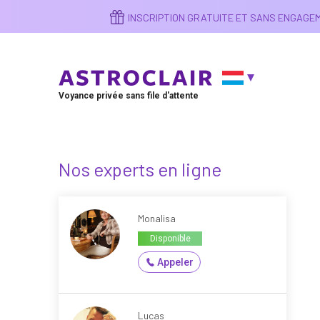
Aller
INSCRIPTION GRATUITE ET SANS ENGAG
au
contenu
principal
Voyance privée sans file d'attente
Nos experts en ligne
Monalisa
Disponible
Appeler
Lucas