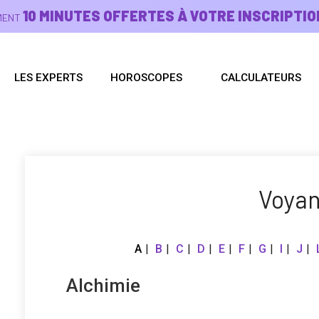
10 MINUTES OFFERTES À VOTRE INSCRIPTIO
EMENT
LES EXPERTS
HOROSCOPES
CALCULATEURS
Voya
A
B
C
D
E
F
G
I
J
Alchimie