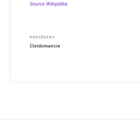
Source Wikipédia
Navigation
Article
PRÉCÉDENT
précédent
de
Cleidomancie
l’article