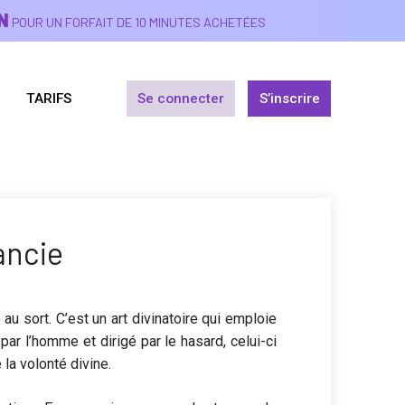
N
POUR UN FORFAIT DE 10 MINUTES ACHETÉES
TARIFS
Se connecter
S’inscrire
ancie
e au sort. C’est un art divinatoire qui emploie
 l’homme et dirigé par le hasard, celui-ci
la volonté divine
.