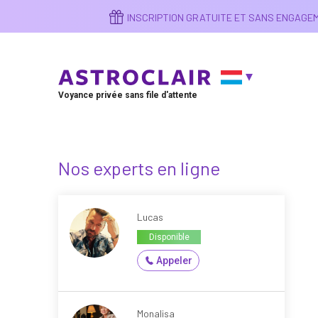
Aller
INSCRIPTION GRATUITE ET SANS ENGAG
au
contenu
principal
Voyance privée sans file d'attente
Nos experts en ligne
Lucas
Disponible
Appeler
Monalisa