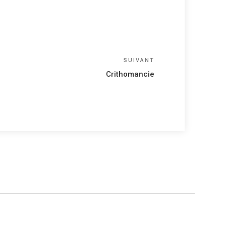
Article
SUIVANT
suivant
Crithomancie