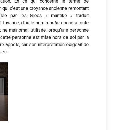
nation. En ce qui concerne le terme de
ur qui c’est une croyance ancienne remontant
pelée par les Grecs
« mantikê »
traduit
 à l’avance, d’où le nom
mantis
donné à toute
acine mainomai
, utilisée lorsqu’une personne
 cette personne est mise hors de soi par la
être appelé, car son interprétation exigeait de
ues.