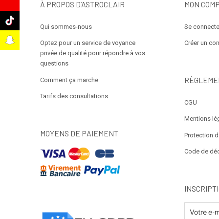
e
À PROPOS D’ASTROCLAIR
MON COM
k
Qui sommes-nous
Se connecte
t
Optez pour un service de voyance
Créer un co
privée de qualité pour répondre à vos
questions
RÈGLEME
Comment ça marche
Tarifs des consultations
CGU
Mentions lé
MOYENS DE PAIEMENT
Protection 
Code de dé
INSCRIPT