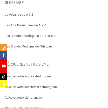
GLOSSAIRE
La Voyance de A à Z
Les Arts Divinatoires de A à Z
Les Grands Astrologues de l’Histoire
Les Grands Médiums de l’Histoire
m
k
DÉCOUVREZ VOTRE SIGNE
e
Calculer votre signe astrologique
k
t
Calculer votre ascendant astrologique
Calculer votre signe lunaire