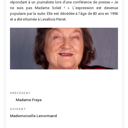
répondant à un journaliste lors d’une conférence de presse « Je
ne suis pas Madame Soleil ! ». L’expression est devenue
populaire par la suite. Elle est décédée à l’âge de 83 ans en 1996
et a été inhumée à Levallois-Perret.
Navigation
Article
PRÉCÉDENT
de
précédent
Madame Fraya
l’article
Article
SUIVANT
suivant
Mademoiselle Lenormand