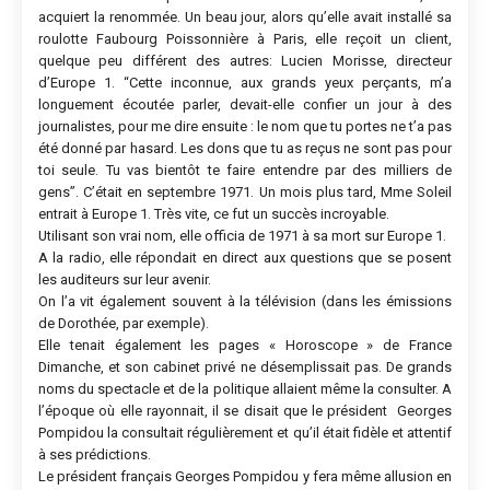
acquiert la renommée. Un beau jour, alors qu’elle avait installé sa
roulotte Faubourg Poissonnière à Paris, elle reçoit un client,
quelque peu différent des autres: Lucien Morisse, directeur
d’Europe 1. “Cette inconnue, aux grands yeux perçants, m’a
longuement écoutée parler, devait-elle confier un jour à des
journalistes, pour me dire ensuite : le nom que tu portes ne t’a pas
été donné par hasard. Les dons que tu as reçus ne sont pas pour
toi seule. Tu vas bientôt te faire entendre par des milliers de
gens”. C’était en septembre 1971. Un mois plus tard, Mme Soleil
entrait à Europe 1. Très vite, ce fut un succès incroyable.
Utilisant son vrai nom, elle officia de 1971 à sa mort sur Europe 1.
A la radio, elle répondait en direct aux questions que se posent
les auditeurs sur leur avenir.
On l’a vit également souvent à la télévision (dans les émissions
de Dorothée, par exemple).
Elle tenait également les pages « Horoscope » de France
Dimanche, et son cabinet privé ne désemplissait pas. De grands
noms du spectacle et de la politique allaient même la consulter. A
l’époque où elle rayonnait, il se disait que le président Georges
Pompidou la consultait régulièrement et qu’il était fidèle et attentif
à ses prédictions.
Le président français Georges Pompidou y fera même allusion en