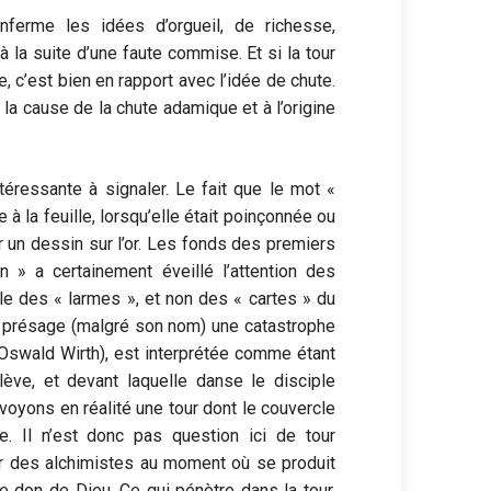
ferme les idées d’orgueil, de richesse,
à la suite d’une faute commise. Et si la tour
e, c’est bien en rapport avec l’idée de chute.
 la cause de la chute adamique et à l’origine
ntéressante à signaler. Le fait que le mot «
 à la feuille, lorsqu’elle était poinçonnée ou
 un dessin sur l’or. Les fonds des premiers
 » a certainement éveillé l’attention des
rle des « larmes », et non des « cartes » du
re présage (malgré son nom) une catastrophe
 Oswald Wirth), est interprétée comme étant
ève, et devant laquelle danse le disciple
 voyons en réalité une tour dont le couvercle
. Il n’est donc pas question ici de tour
ur des alchimistes au moment où se produit
le don de Dieu. Ce qui pénètre dans la tour,