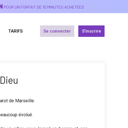
N
POUR UN FORFAIT DE 10 MINUTES ACHETÉES
TARIFS
Se connecter
S’inscrire
 Dieu
arot de Marseille.
 beaucoup évolué.