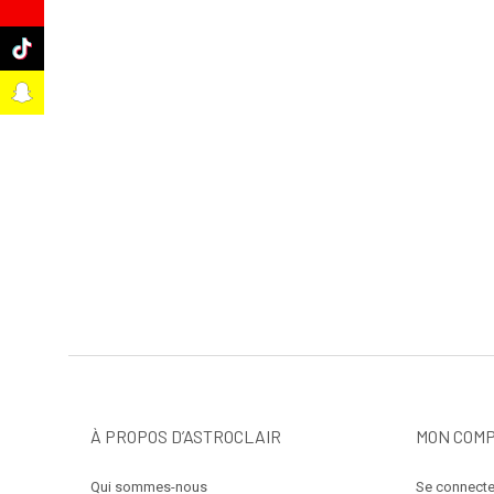
e
k
t
À PROPOS D’ASTROCLAIR
MON COM
Qui sommes-nous
Se connecte