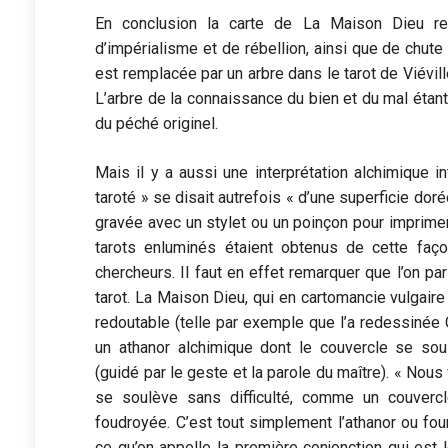
En conclusion la carte de La Maison Dieu ren
d’impérialisme et de rébellion, ainsi que de chute 
est remplacée par un arbre dans le tarot de Viévill
L’arbre de la connaissance du bien et du mal étant
du péché originel.
Mais il y a aussi une interprétation alchimique i
taroté » se disait autrefois « d’une superficie dorée
gravée avec un stylet ou un poinçon pour imprimer
tarots enluminés étaient obtenus de cette façon
chercheurs. Il faut en effet remarquer que l’on pa
tarot. La Maison Dieu, qui en cartomancie vulgai
redoutable (telle par exemple que l’a redessinée
un athanor alchimique dont le couvercle se soul
(guidé par le geste et la parole du maître). « Nous
se soulève sans difficulté, comme un couvercle
foudroyée. C’est tout simplement l’athanor ou fo
ce qu’on appelle la première conjonction qui est 