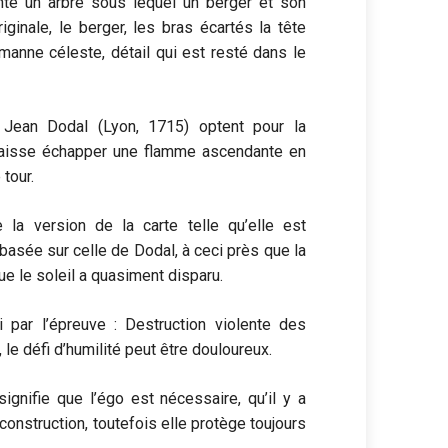
nte un arbre sous lequel un berger et son
iginale, le berger, les bras écartés la tête
 manne céleste, détail qui est resté dans le
t Jean Dodal (Lyon, 1715) optent pour la
e laisse échapper une flamme ascendante en
tour.
 la version de la carte telle qu’elle est
 basée sur celle de Dodal, à ceci près que la
 le soleil a quasiment disparu.
ti par l’épreuve : Destruction violente des
le défi d’humilité peut être douloureux.
 signifie que l’égo est nécessaire, qu’il y a
construction, toutefois elle protège toujours