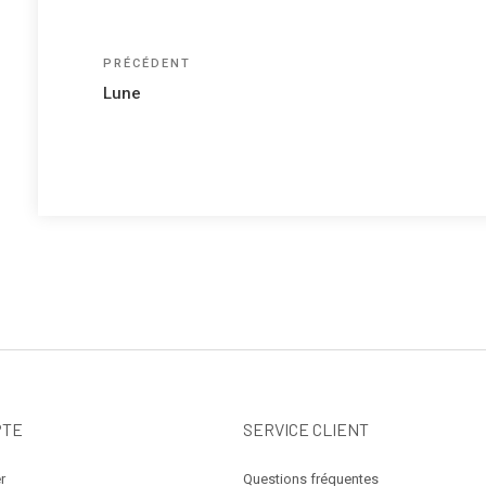
Navigation
Article
PRÉCÉDENT
précédent
de
Lune
l’article
PTE
SERVICE CLIENT
r
Questions fréquentes