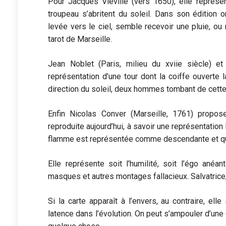
Pour Jacques Viéville (vers 1650), elle représe
troupeau s’abritent du soleil. Dans son édition or
levée vers le ciel, semble recevoir une pluie, ou
tarot de Marseille.
Jean Noblet (Paris, milieu du xviie siècle) e
représentation d’une tour dont la coiffe ouvert
direction du soleil, deux hommes tombant de cette 
Enfin Nicolas Conver (Marseille, 1761) propose
reproduite aujourd’hui, à savoir une représentation
flamme est représentée comme descendante et que
Elle représente soit l’humilité, soit l’égo anéan
masques et autres montages fallacieux. Salvatrice, 
Si la carte apparaît à l’envers, au contraire, elle
latence dans l’évolution. On peut s’ampouler d’une 