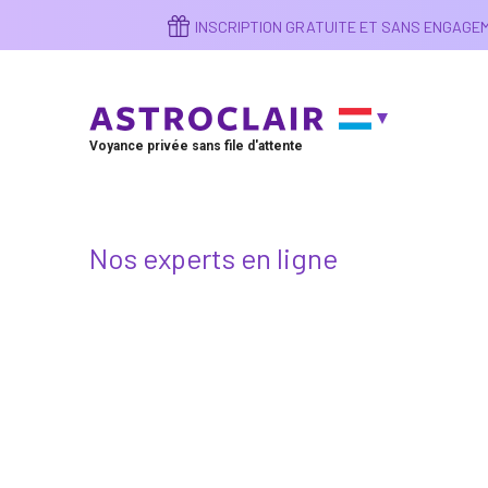
Aller
INSCRIPTION GRATUITE ET SANS ENGAG
au
contenu
principal
Voyance privée sans file d'attente
Nos experts en ligne