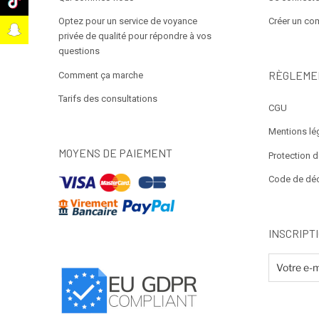
k
Optez pour un service de voyance
Créer un co
t
privée de qualité pour répondre à vos
questions
RÈGLEME
Comment ça marche
Tarifs des consultations
CGU
Mentions lé
MOYENS DE PAIEMENT
Protection 
Code de dé
INSCRIPT