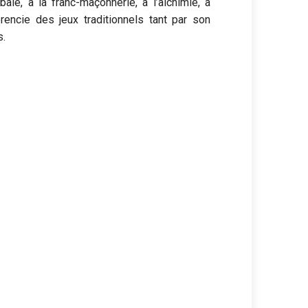
ale, à la franc-maçonnerie, à l’alchimie, à
érencie des jeux traditionnels tant par son
s.