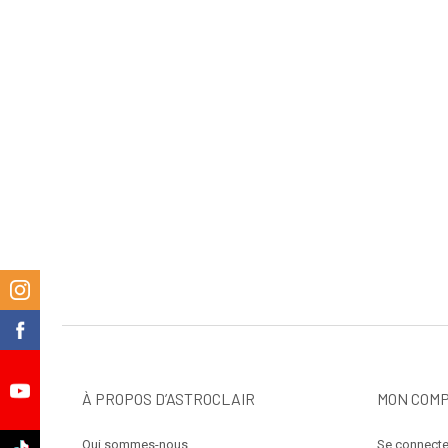
m
k
À PROPOS D’ASTROCLAIR
MON COM
e
Qui sommes-nous
Se connecte