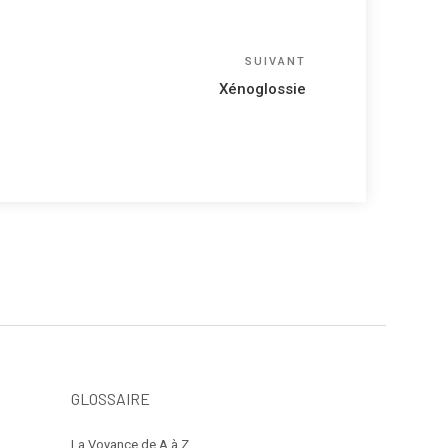
Article
SUIVANT
suivant
Xénoglossie
GLOSSAIRE
La Voyance de A à Z