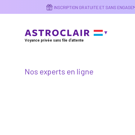
Aller
INSCRIPTION GRATUITE ET SANS ENGAG
au
contenu
principal
Voyance privée sans file d'attente
Nos experts en ligne