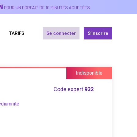
N
POUR UN FORFAIT DE 10 MINUTES ACHETÉES
TARIFS
Se connecter
S’inscrire
Indisponible
Code expert
932
édiumnité