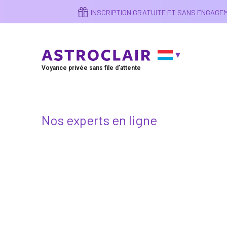
Aller
INSCRIPTION GRATUITE ET SANS ENGAG
au
contenu
principal
Voyance privée sans file d'attente
Nos experts en ligne