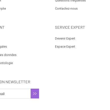
r
Questions fréquentes
mpte
Contactez-nous
NT
SERVICE EXPERT
Devenir Expert
gales
Espace Expert
des données
ontologie
ION NEWSLETTER