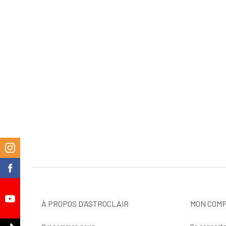
m
k
À PROPOS D’ASTROCLAIR
MON COM
e