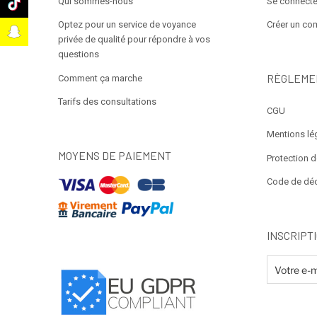
Qui sommes-nous
Se connecte
k
Optez pour un service de voyance
Créer un co
t
privée de qualité pour répondre à vos
questions
RÈGLEME
Comment ça marche
Tarifs des consultations
CGU
Mentions lé
MOYENS DE PAIEMENT
Protection 
Code de dé
INSCRIPT