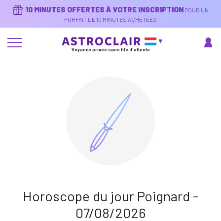
Aller
10 MINUTES OFFERTES À VOTRE INSCRIPTION
POUR UN
au
contenu
FORFAIT DE 10 MINUTES ACHETÉES
principal
Voyance privée sans file d'attente
Horoscope du jour Poignard -
07/08/2026