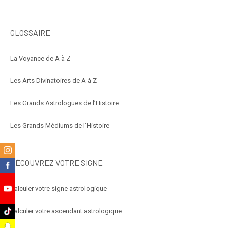
GLOSSAIRE
La Voyance de A à Z
Les Arts Divinatoires de A à Z
Les Grands Astrologues de l’Histoire
Les Grands Médiums de l’Histoire
m
DÉCOUVREZ VOTRE SIGNE
k
Calculer votre signe astrologique
e
k
Calculer votre ascendant astrologique
t