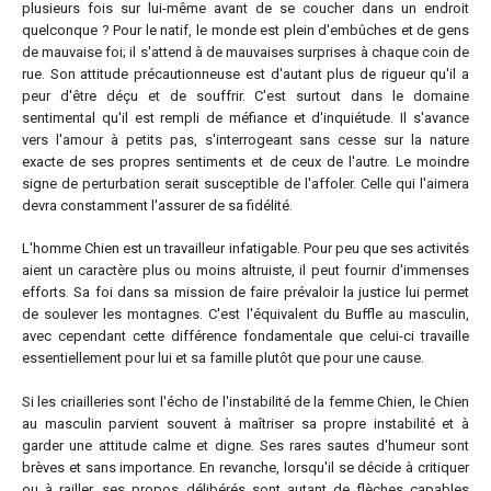
plusieurs fois sur lui-même avant de se coucher dans un endroit
quelconque ? Pour le natif, le monde est plein d'embûches et de gens
de mauvaise foi; il s'attend à de mauvaises surprises à chaque coin de
rue. Son attitude précautionneuse est d'autant plus de rigueur qu'il a
peur d'être déçu et de souffrir. C'est surtout dans le domaine
sentimental qu'il est rempli de méfiance et d'inquiétude. Il s'avance
vers l'amour à petits pas, s'interrogeant sans cesse sur la nature
exacte de ses propres sentiments et de ceux de l'autre. Le moindre
signe de perturbation serait susceptible de l'affoler. Celle qui l'aimera
devra constamment l'assurer de sa fidélité.
L'homme Chien est un travailleur infatigable. Pour peu que ses activités
aient un caractère plus ou moins altruiste, il peut fournir d'immenses
efforts. Sa foi dans sa mission de faire prévaloir la justice lui permet
de soulever les montagnes. C'est l'équivalent du Buffle au masculin,
avec cependant cette différence fondamentale que celui-ci travaille
essentiellement pour lui et sa famille plutôt que pour une cause.
Si les criailleries sont l'écho de l'instabilité de la femme Chien, le Chien
au masculin parvient souvent à maîtriser sa propre instabilité et à
garder une attitude calme et digne. Ses rares sautes d'humeur sont
brèves et sans importance. En revanche, lorsqu'il se décide à critiquer
ou à railler, ses propos délibérés sont autant de flèches capables