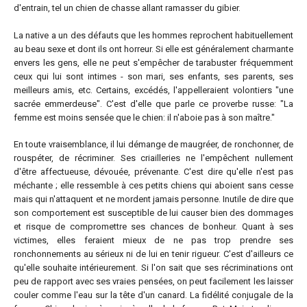
d'entrain, tel un chien de chasse allant ramasser du gibier.
La native a un des défauts que les hommes reprochent habituellement
au beau sexe et dont ils ont horreur. Si elle est généralement charmante
envers les gens, elle ne peut s'empêcher de tarabuster fréquemment
ceux qui lui sont intimes - son mari, ses enfants, ses parents, ses
meilleurs amis, etc. Certains, excédés, l'appelleraient volontiers "une
sacrée emmerdeuse". C'est d'elle que parle ce proverbe russe: "La
femme est moins sensée que le chien: il n'aboie pas à son maître."
En toute vraisemblance, il lui démange de maugréer, de ronchonner, de
rouspéter, de récriminer. Ses criailleries ne l'empêchent nullement
d'être affectueuse, dévouée, prévenante. C'est dire qu'elle n'est pas
méchante ; elle ressemble à ces petits chiens qui aboient sans cesse
mais qui n'attaquent et ne mordent jamais personne. Inutile de dire que
son comportement est susceptible de lui causer bien des dommages
et risque de compromettre ses chances de bonheur. Quant à ses
victimes, elles feraient mieux de ne pas trop prendre ses
ronchonnements au sérieux ni de lui en tenir rigueur. C'est d'ailleurs ce
qu'elle souhaite intérieurement. Si l'on sait que ses récriminations ont
peu de rapport avec ses vraies pensées, on peut facilement les laisser
couler comme l'eau sur la tête d'un canard. La fidélité conjugale de la