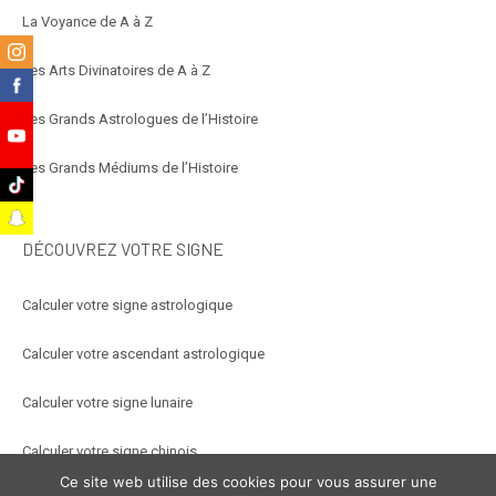
La Voyance de A à Z
m
Les Arts Divinatoires de A à Z
k
Les Grands Astrologues de l’Histoire
e
Les Grands Médiums de l’Histoire
k
t
DÉCOUVREZ VOTRE SIGNE
Calculer votre signe astrologique
Calculer votre ascendant astrologique
Calculer votre signe lunaire
Calculer votre signe chinois
Ce site web utilise des cookies pour vous assurer une