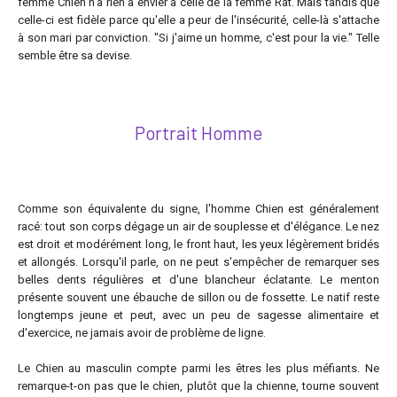
femme Chien n'a rien à envier à celle de la femme Rat. Mais tandis que
celle-ci est fidèle parce qu'elle a peur de l'insécurité, celle-là s'attache
à son mari par conviction. "Si j'aime un homme, c'est pour la vie." Telle
semble être sa devise.
Portrait Homme
Comme son équivalente du signe, l'homme Chien est généralement
racé: tout son corps dégage un air de souplesse et d'élégance. Le nez
est droit et modérément long, le front haut, les yeux légèrement bridés
et allongés. Lorsqu'il parle, on ne peut s'empêcher de remarquer ses
belles dents régulières et d'une blancheur éclatante. Le menton
présente souvent une ébauche de sillon ou de fossette. Le natif reste
longtemps jeune et peut, avec un peu de sagesse alimentaire et
d'exercice, ne jamais avoir de problème de ligne.
Le Chien au masculin compte parmi les êtres les plus méfiants. Ne
remarque-t-on pas que le chien, plutôt que la chienne, tourne souvent