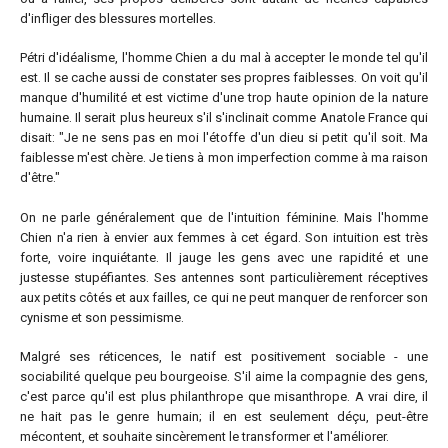
d'infliger des blessures mortelles.
Pétri d'idéalisme, l'homme Chien a du mal à accepter le monde tel qu'il
est. Il se cache aussi de constater ses propres faiblesses. On voit qu'il
manque d'humilité et est victime d'une trop haute opinion de la nature
humaine. Il serait plus heureux s'il s'inclinait comme Anatole France qui
disait: "Je ne sens pas en moi l'étoffe d'un dieu si petit qu'il soit. Ma
faiblesse m'est chère. Je tiens à mon imperfection comme à ma raison
d'être."
On ne parle généralement que de l'intuition féminine. Mais l'homme
Chien n'a rien à envier aux femmes à cet égard. Son intuition est très
forte, voire inquiétante. Il jauge les gens avec une rapidité et une
justesse stupéfiantes. Ses antennes sont particulièrement réceptives
aux petits côtés et aux failles, ce qui ne peut manquer de renforcer son
cynisme et son pessimisme.
Malgré ses réticences, le natif est positivement sociable - une
sociabilité quelque peu bourgeoise. S'il aime la compagnie des gens,
c'est parce qu'il est plus philanthrope que misanthrope. A vrai dire, il
ne hait pas le genre humain; il en est seulement déçu, peut-être
mécontent, et souhaite sincèrement le transformer et l'améliorer.