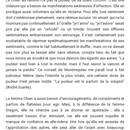
Le Chien au féminin n'a pas la pudeur de sa soeur Cochon. C'est une
créature qui a besoin de manifestations extérieures d'affection. Elle en
prodigue aussi volontiers qu'elle en réclame. Pour elle, tout sentiment
doit s'extérioriser pleinement, sans retenue aucune. Un amant qui ne lui
murmure pas continuellement à l'oreille "je t'aime" ou "je t'adore" serait
pris par elle par un "refoulé" ou un timide. Souvent ses effluves
sentimentaux embarrassent son entourage. Il n'est certainement pas
souhaitable de réprimer systématiquement les manifestations de ses
sentiments, comme le fait habituellement le Buffle ; mais on ne devrait
pas non plus se laisser aller sans retenue, compte tenu du fait que
nous vivons en société et que nous devons des égards aux autres. "La
pudeur sied bien à tout le monde; mais il faut savoir la vaincre et
jamais la perdre." Ce conseil de Montesquieu me paraît tout à fait
judicieux. Même dans l'intimité la plus totale, une certaine dose de
pudeur n'est jamais inutile: "La pudeur est le parfum de la volupté"
(André Suarès).
La femme Chien a aussi besoin d'encouragements, de compliments et
parfois de flatteries pour agir. Mais, à la différence de la femme
Dragon, elle ne cherche pas à se donner en spectacle ; elle a
seulement besoin d'un stimulant, car elle est souvent inquiète et
manque de confiance en elle-même. Une fois qu'elle est assurée de
l'approbation des autres, elle peut aller de l'avant avec beaucoup