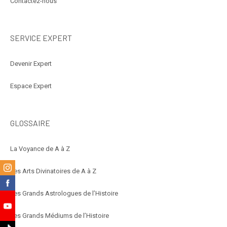
Contactez-nous
SERVICE EXPERT
Devenir Expert
Espace Expert
GLOSSAIRE
La Voyance de A à Z
m
Les Arts Divinatoires de A à Z
k
Les Grands Astrologues de l’Histoire
e
Les Grands Médiums de l’Histoire