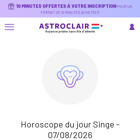
Aller
10 MINUTES OFFERTES À VOTRE INSCRIPTION
POUR UN
au
contenu
FORFAIT DE 10 MINUTES ACHETÉES
principal
Voyance privée sans file d'attente
Horoscope du jour Singe -
07/08/2026