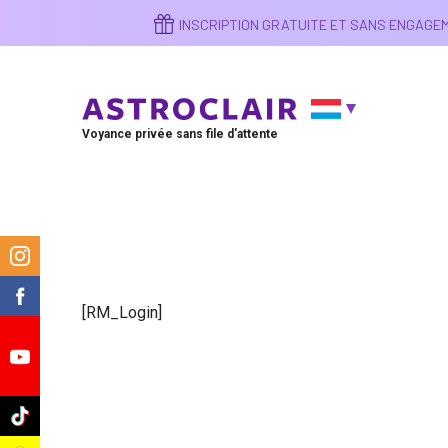
Aller
INSCRIPTION GRATUITE ET SANS ENGAG
au
contenu
principal
Voyance privée sans file d'attente
m
k
[RM_Login]
e
k