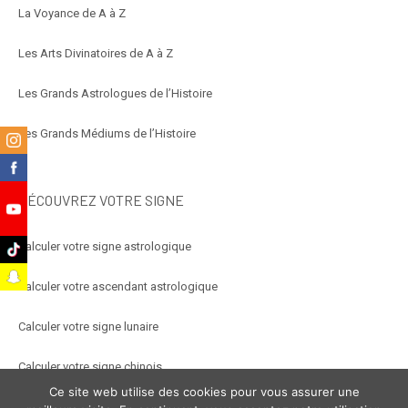
La Voyance de A à Z
Les Arts Divinatoires de A à Z
Les Grands Astrologues de l’Histoire
Les Grands Médiums de l’Histoire
m
k
DÉCOUVREZ VOTRE SIGNE
e
Calculer votre signe astrologique
k
t
Calculer votre ascendant astrologique
Calculer votre signe lunaire
Calculer votre signe chinois
Ce site web utilise des cookies pour vous assurer une
Calculer votre signe arabe