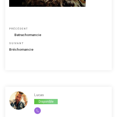
Navigation
Article
PRÉCÉDENT
de
précédent
Batrachomancie
l’article
Article
SUIVANT
suivant
Bréchomancie
Lucas
Disponible