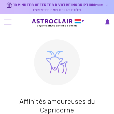
Aller
10 MINUTES OFFERTES À VOTRE INSCRIPTION
POUR UN
au
contenu
FORFAIT DE 10 MINUTES ACHETÉES
principal
Voyance privée sans file d'attente
Affinités amoureuses du
Capricorne