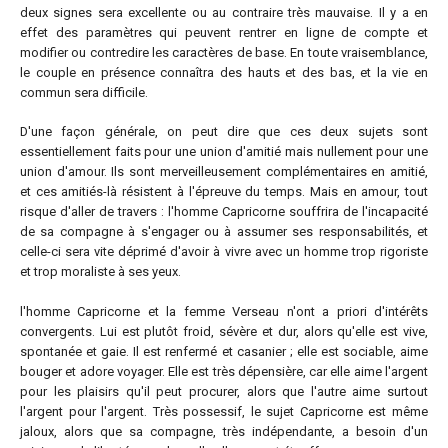
deux signes sera excellente ou au contraire très mauvaise. Il y a en
effet des paramètres qui peuvent rentrer en ligne de compte et
modifier ou contredire les caractères de base. En toute vraisemblance,
le couple en présence connaîtra des hauts et des bas, et la vie en
commun sera difficile.
D'une façon générale, on peut dire que ces deux sujets sont
essentiellement faits pour une union d'amitié mais nullement pour une
union d'amour. Ils sont merveilleusement complémentaires en amitié,
et ces amitiés-là résistent à l'épreuve du temps. Mais en amour, tout
risque d'aller de travers : l'homme Capricorne souffrira de l'incapacité
de sa compagne à s'engager ou à assumer ses responsabilités, et
celle-ci sera vite déprimé d'avoir à vivre avec un homme trop rigoriste
et trop moraliste à ses yeux.
l'homme Capricorne et la femme Verseau n'ont a priori d'intérêts
convergents. Lui est plutôt froid, sévère et dur, alors qu'elle est vive,
spontanée et gaie. Il est renfermé et casanier ; elle est sociable, aime
bouger et adore voyager. Elle est très dépensière, car elle aime l'argent
pour les plaisirs qu'il peut procurer, alors que l'autre aime surtout
l'argent pour l'argent. Très possessif, le sujet Capricorne est même
jaloux, alors que sa compagne, très indépendante, a besoin d'un