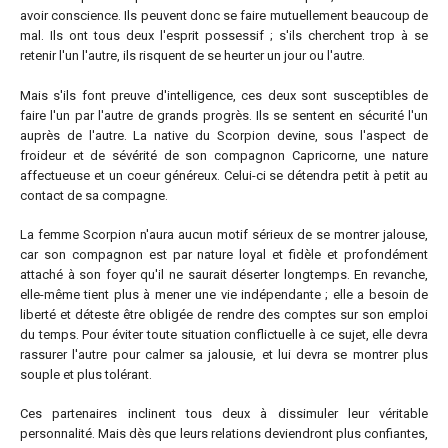
avoir conscience. Ils peuvent donc se faire mutuellement beaucoup de
mal. Ils ont tous deux l'esprit possessif ; s'ils cherchent trop à se
retenir l'un l'autre, ils risquent de se heurter un jour ou l'autre.
Mais s'ils font preuve d'intelligence, ces deux sont susceptibles de
faire l'un par l'autre de grands progrès. Ils se sentent en sécurité l'un
auprès de l'autre. La native du Scorpion devine, sous l'aspect de
froideur et de sévérité de son compagnon Capricorne, une nature
affectueuse et un coeur généreux. Celui-ci se détendra petit à petit au
contact de sa compagne.
La femme Scorpion n'aura aucun motif sérieux de se montrer jalouse,
car son compagnon est par nature loyal et fidèle et profondément
attaché à son foyer qu'il ne saurait déserter longtemps. En revanche,
elle-même tient plus à mener une vie indépendante ; elle a besoin de
liberté et déteste être obligée de rendre des comptes sur son emploi
du temps. Pour éviter toute situation conflictuelle à ce sujet, elle devra
rassurer l'autre pour calmer sa jalousie, et lui devra se montrer plus
souple et plus tolérant.
Ces partenaires inclinent tous deux à dissimuler leur véritable
personnalité. Mais dès que leurs relations deviendront plus confiantes,