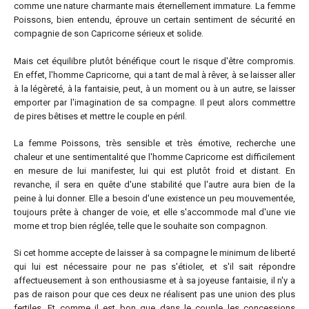
comme une nature charmante mais éternellement immature. La femme
Poissons, bien entendu, éprouve un certain sentiment de sécurité en
compagnie de son Capricorne sérieux et solide.
Mais cet équilibre plutôt bénéfique court le risque d'être compromis.
En effet, l'homme Capricorne, qui a tant de mal à rêver, à se laisser aller
à la légèreté, à la fantaisie, peut, à un moment ou à un autre, se laisser
emporter par l'imagination de sa compagne. Il peut alors commettre
de pires bêtises et mettre le couple en péril.
La femme Poissons, très sensible et très émotive, recherche une
chaleur et une sentimentalité que l'homme Capricorne est difficilement
en mesure de lui manifester, lui qui est plutôt froid et distant. En
revanche, il sera en quête d'une stabilité que l'autre aura bien de la
peine à lui donner. Elle a besoin d'une existence un peu mouvementée,
toujours prête à changer de voie, et elle s'accommode mal d'une vie
morne et trop bien réglée, telle que le souhaite son compagnon.
Si cet homme accepte de laisser à sa compagne le minimum de liberté
qui lui est nécessaire pour ne pas s'étioler, et s'il sait répondre
affectueusement à son enthousiasme et à sa joyeuse fantaisie, il n'y a
pas de raison pour que ces deux ne réalisent pas une union des plus
fertiles. Et comme il est bon que dans le couple les concessions