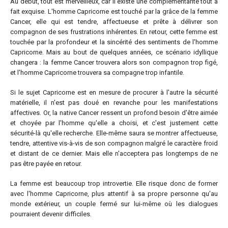
Au début, tout est merveilleux, car il existe une complémentarité tout à
fait exquise. L'homme Capricorne est touché par la grâce de la femme
Cancer, elle qui est tendre, affectueuse et prête à délivrer son
compagnon de ses frustrations inhérentes. En retour, cette femme est
touchée par la profondeur et la sincérité des sentiments de l'homme
Capricorne. Mais au bout de quelques années, ce scénario idyllique
changera : la femme Cancer trouvera alors son compagnon trop figé,
et l'homme Capricorne trouvera sa compagne trop infantile.
Si le sujet Capricorne est en mesure de procurer à l'autre la sécurité
matérielle, il n'est pas doué en revanche pour les manifestations
affectives. Or, la native Cancer ressent un profond besoin d'être aimée
et choyée par l'homme qu'elle a choisi, et c'est justement cette
sécurité-là qu'elle recherche. Elle-même saura se montrer affectueuse,
tendre, attentive vis-à-vis de son compagnon malgré le caractère froid
et distant de ce dernier. Mais elle n'acceptera pas longtemps de ne
pas être payée en retour.
La femme est beaucoup trop introvertie. Elle risque donc de former
avec l'homme Capricorne, plus attentif à sa propre personne qu'au
monde extérieur, un couple fermé sur lui-même où les dialogues
pourraient devenir difficiles.