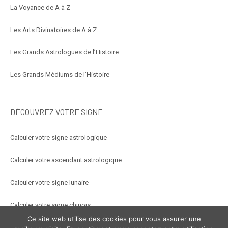
La Voyance de A à Z
Les Arts Divinatoires de A à Z
Les Grands Astrologues de l’Histoire
Les Grands Médiums de l’Histoire
DÉCOUVREZ VOTRE SIGNE
Calculer votre signe astrologique
Calculer votre ascendant astrologique
Calculer votre signe lunaire
Calculer votre signe chinois
Ce site web utilise des cookies pour vous assurer une
Calculer votre signe arabe