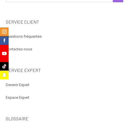
SERVICE CLIENT
m
Questions fréquentes
k
Contactez-nous
e
k
SERVICE EXPERT
t
Devenir Expert
Espace Expert
GLOSSAIRE