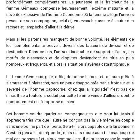
profondément complémentaires. La jeunesse et la fraîcheur de la
femme Gémeaux compense heureusement l'extrême maturité et la
sévérité excessive de l'homme Capricorne. Si la femme allège l'univers
pesant de son compagnon, celui-ci, en revanche, assure à l'autre des
racines et l'empêche d'aller à la dérive.
Mais si les partenaires manquent de bonne volonté, les éléments de
leur complémentarité peuvent devenir des facteurs de division et de
destruction. Dans ce cas, l'un sera incapable de supporter l'autre, les
motifs de dissension et de disputes deviendront de plus en plus
nombreux et fréquents, et alors la situation s'avérera catastrophique.
La femme Gémeaux, gaie, drôle, de bonne humeur et toujours prête à
s'amuser et à plaisanter, sera un peu désappointée par la froideur et la
sévérité de l'homme Capricorne, chez qui la "rigolade" n'est pas de
mise. Il sera toutefois séduit par cette femme venue d'ailleurs, dont le
comportement est à l'opposé du sien.
Cet homme voudra garder sa compagne rien que pour lui. Mais il
apprendra très vite que l'autre ne conçoit pas la vie même en couple
sans une bonne part de liberté. Sera-t-il alors capable de la lui donner ?
C'est un peu à lui de répondre, mais sans doute aura-t-il beaucoup de
mal car, possessif et jaloux comme il est, il aura sans cesse la crainte