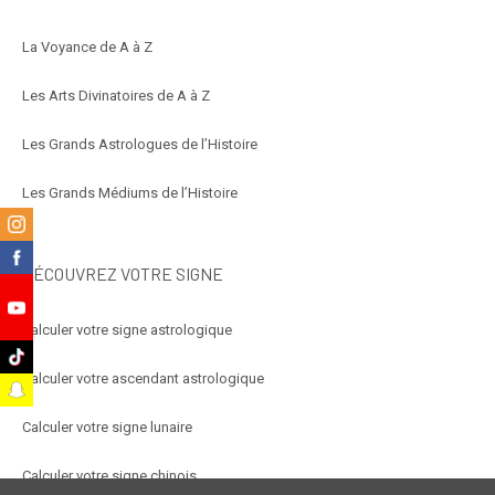
La Voyance de A à Z
Les Arts Divinatoires de A à Z
Les Grands Astrologues de l’Histoire
Les Grands Médiums de l’Histoire
m
k
DÉCOUVREZ VOTRE SIGNE
e
Calculer votre signe astrologique
k
Calculer votre ascendant astrologique
t
Calculer votre signe lunaire
Calculer votre signe chinois