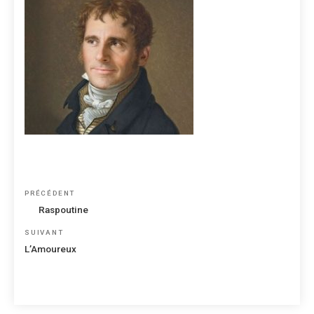
Navigation
Article
PRÉCÉDENT
de
précédent
Raspoutine
l’article
Article
SUIVANT
suivant
L’Amoureux